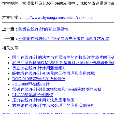
在常规的、常温常压及比较干净的应用中，电极的寿命通常为6
本文链接：
http://www.shyuang.com/content/?258.html
上一篇：
防爆在线PH计的安全重要性
下一篇：
不锈钢在线PH计行业发展必先突破自我再寻求发展
相关文章
国产在线PH计的法兰与容器法兰的连接应注意垫片的正
在线浊度仪检测仪MLSS污泥浓度计水质浊度传感器悬浮
奥立龙在线PH计使用测量须知
吸收塔在线PH计变送器的工作原理和应用领域
DOG-910型荧光法在线溶氧仪
PHG-880型在线PH计
雷磁在线PH计测量30%盐酸和40%碱液材质的选择
LL-880型氯离子检测仪
压力在线PH计使用方法及应用范围
右灰浆在线PH计在污水处理厂的应用实例分析