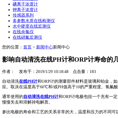
碘离子浓度计
钾离子浓度计
传感器系列
多参数水质在线检测仪
水中硬度在线监测仪
在线余氯仪
在线硝氮监测仪
您的位置：
首页
>
新闻中心
新闻中心
影响自动清洗在线PH计和ORP计寿命的
作者： 发布于：2019/1/29 10:18:48 点击量：
183
自动清洗
在线PH计
和ORP计的测量部件材料是玻璃和铂金，
应。取决在温度高于60℃和/或PH值高于10的严重程度。氢氟
通常使用的
自动清洗在线PH计
和ORP计电极包括一个充有一
慢慢失去和溶解掉电解质。
参比电极的寿命和工艺的关系非常的大，温度和压力的不同可